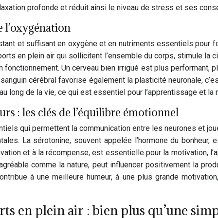
relaxation profonde et réduit ainsi le niveau de stress et ses con
e l’oxygénation
stant et suffisant en oxygène et en nutriments essentiels pour
sports en plein air qui sollicitent l’ensemble du corps, stimule la 
 fonctionnement. Un cerveau bien irrigué est plus performant, pl
 sanguin cérébral favorise également la plasticité neuronale, c’e
u long de la vie, ce qui est essentiel pour l’apprentissage et la
s : les clés de l’équilibre émotionnel
s qui permettent la communication entre les neurones et jouent
les. La sérotonine, souvent appelée l’hormone du bonheur, est
vation et à la récompense, est essentielle pour la motivation, l’a
agréable comme la nature, peut influencer positivement la produc
ntribue à une meilleure humeur, à une plus grande motivation
ts en plein air : bien plus qu’une sim