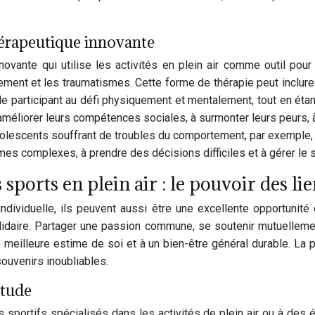
hérapeutique innovante
ovante qui utilise les activités en plein air comme outil pour t
tement et les traumatismes. Cette forme de thérapie peut inclur
 le participant au défi physiquement et mentalement, tout en étan
à améliorer leurs compétences sociales, à surmonter leurs peurs, 
olescents souffrant de troubles du comportement, par exemple, p
èmes complexes, à prendre des décisions difficiles et à gérer le
sports en plein air : le pouvoir des l
ndividuelle, ils peuvent aussi être une excellente opportunit
olidaire. Partager une passion commune, se soutenir mutuellement
illeure estime de soi et à un bien-être général durable. La pra
ouvenirs inoubliables.
itude
 sportifs spécialisés dans les activités de plein air ou à des