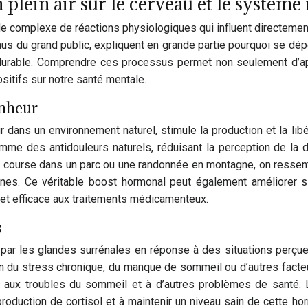
plein air sur le cerveau et le système
ade complexe de réactions physiologiques qui influent directemen
us du grand public, expliquent en grande partie pourquoi se dé
 durable. Comprendre ces processus permet non seulement d’app
sitifs sur notre santé mentale.
onheur
ieur dans un environnement naturel, stimule la production et la l
e des antidouleurs naturels, réduisant la perception de la d
une course dans un parc ou une randonnée en montagne, on ressen
ines. Ce véritable boost hormonal peut également améliorer 
e et efficace aux traitements médicamenteux.
s
té par les glandes surrénales en réponse à des situations per
on du stress chronique, du manque de sommeil ou d’autres facte
ion, aux troubles du sommeil et à d’autres problèmes de santé
 production de cortisol et à maintenir un niveau sain de cette 