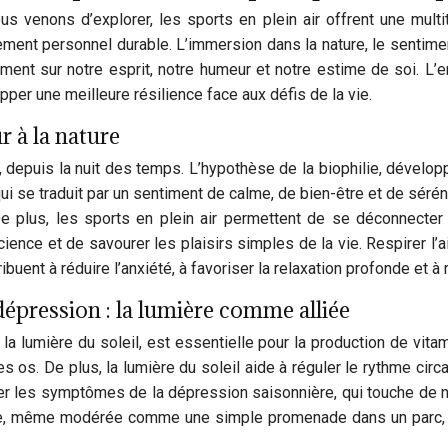
enons d’explorer, les sports en plein air offrent une multi
ement personnel durable. L’immersion dans la nature, le sentimen
ment sur notre esprit, notre humeur et notre estime de soi. L’e
per une meilleure résilience face aux défis de la vie.
r à la nature
 ce, depuis la nuit des temps. L’hypothèse de la biophilie, dével
qui se traduit par un sentiment de calme, de bien-être et de sér
 De plus, les sports en plein air permettent de se déconnect
ience et de savourer les plaisirs simples de la vie. Respirer l’a
ibuent à réduire l’anxiété, à favoriser la relaxation profonde et à 
dépression : la lumière comme alliée
 à la lumière du soleil, est essentielle pour la production de vita
os. De plus, la lumière du soleil aide à réguler le rythme circad
nuer les symptômes de la dépression saisonnière, qui touche de
ie, même modérée comme une simple promenade dans un parc, co