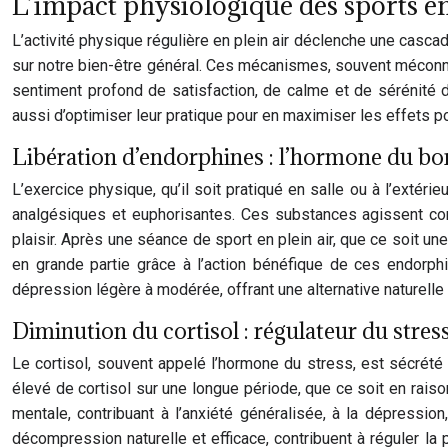
L’impact physiologique des sports en 
L’activité physique régulière en plein air déclenche une casc
sur notre bien-être général. Ces mécanismes, souvent méconn
sentiment profond de satisfaction, de calme et de sérénité
aussi d’optimiser leur pratique pour en maximiser les effets po
Libération d’endorphines : l’hormone du b
L’exercice physique, qu’il soit pratiqué en salle ou à l’extér
analgésiques et euphorisantes. Ces substances agissent comm
plaisir. Après une séance de sport en plein air, que ce soit 
en grande partie grâce à l’action bénéfique de ces endorph
dépression légère à modérée, offrant une alternative naturell
Diminution du cortisol : régulateur du stres
Le cortisol, souvent appelé l’hormone du stress, est sécré
élevé de cortisol sur une longue période, que ce soit en rais
mentale, contribuant à l’anxiété généralisée, à la dépress
décompression naturelle et efficace, contribuent à réguler la