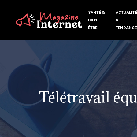
SANTÉ &
ACTUALIT
BIEN-
&
ÊTRE
TENDANCE
Télétravail équ