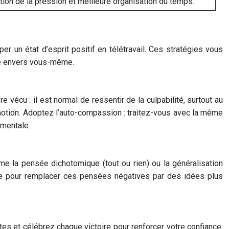
tion de la pression et meilleure organisation du temps.
r un état d’esprit positif en télétravail. Ces stratégies vous
nce envers vous-même.
 vécu : il est normal de ressentir de la culpabilité, surtout au
 émotion. Adoptez l’auto-compassion : traitez-vous avec la même
amentale.
me la pensée dichotomique (tout ou rien) ou la généralisation
tive pour remplacer ces pensées négatives par des idées plus
ites et célébrez chaque victoire pour renforcer votre confiance.