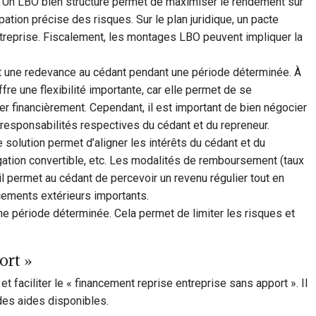
se. Un LBO bien structuré permet de maximiser le rendement sur
tion précise des risques. Sur le plan juridique, un pacte
entreprise. Fiscalement, les montages LBO peuvent impliquer la
sant une redevance au cédant pendant une période déterminée. À
ffre une flexibilité importante, car elle permet de se
er financièrement. Cependant, il est important de bien négocier
 responsabilités respectives du cédant et du repreneur.
e solution permet d’aligner les intérêts du cédant et du
ligation convertible, etc. Les modalités de remboursement (taux
 il permet au cédant de percevoir un revenu régulier tout en
ancements extérieurs importants.
ne période déterminée. Cela permet de limiter les risques et
ort »
faciliter le « financement reprise entreprise sans apport ». Il
des aides disponibles.