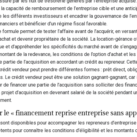
ssuré par les flux de trésorerie générés par l’entreprise acqui
a capacité de remboursement de l’entreprise cible et une anticipa
tre les différents investisseurs et encadrer la gouvernance de l’
inanciers et bénéficier d’un régime fiscal favorable.
e formule permet de tester l’affaire avant de l’acquérir, en ver
’achat et devenir propriétaire de la société. La location-gérance o
que et d’appréhender les spécificités du marché avant de s’engag
ontant de la redevance, les conditions de l’option d’achat et les
 partie de l’acquisition en accordant un crédit au repreneur. Cett
n crédit vendeur peut prendre différentes formes : prêt direct, ob
es. Le crédit vendeur peut être une solution gagnant-gagnant, car
ur de financer une partie de l’acquisition sans solliciter des fin
 projet d’acquisition en devenant salarié de la société pendant u
ement.
r le « financement reprise entreprise sans app
nt disponibles pour accompagner les repreneurs d’entreprise et 
ts pour connaître les conditions d’éligibilité et les montants 