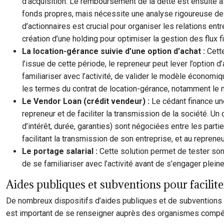
d’acquisition. Le remboursement de la dette est ensuite a
fonds propres, mais nécessite une analyse rigoureuse de l
d’actionnaires est crucial pour organiser les relations en
création d’une holding pour optimiser la gestion des flux f
La location-gérance suivie d’une option d’achat :
Cett
l’issue de cette période, le repreneur peut lever l’option d
familiariser avec l’activité, de valider le modèle économi
les termes du contrat de location-gérance, notamment le m
Le Vendor Loan (crédit vendeur) :
Le cédant finance une
repreneur et de faciliter la transmission de la société. U
d’intérêt, durée, garanties) sont négociées entre les parti
facilitant la transmission de son entreprise, et au reprene
Le portage salarial :
Cette solution permet de tester son
de se familiariser avec l’activité avant de s’engager plein
Aides publiques et subventions pour facilite
De nombreux dispositifs d’aides publiques et de subventions so
est important de se renseigner auprès des organismes compéten