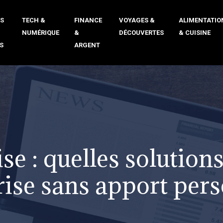
ÉS
TECH &
FINANCE
VOYAGES &
ALIMENTATIO
NUMÉRIQUE
&
DÉCOUVERTES
& CUISINE
S
ARGENT
e : quelles solution
rise sans apport pers