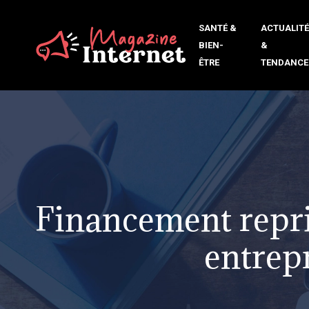
SANTÉ &
ACTUALIT
BIEN-
&
ÊTRE
TENDANCE
Financement repris
entrep