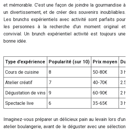
et mémorable. C’est une façon de joindre la gourmandise à
un divertissement, et de créer des souvenirs inoubliables.
Les brunchs expérientiels avec activité sont parfaits pour
les personnes à la recherche d’un moment original et
convivial. Un brunch expérientiel activité est toujours une
bonne idée.
Type d’expérience
Popularité (sur 10)
Prix moyen
Dur
Cours de cuisine
8
50-80€
3 h
Atelier créatif
7
40-70€
2.5 
Dégustation de vins
9
60-90€
2 h
Spectacle live
6
35-65€
3 h
Imaginez-vous préparer un délicieux pain au levain lors d’un
atelier boulangerie, avant de le déguster avec une sélection